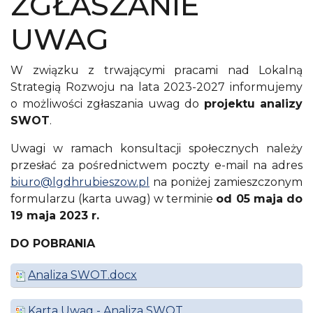
ZGŁASZANIE
UWAG
W związku z trwającymi pracami nad Lokalną
Strategią Rozwoju na lata 2023-2027 informujemy
o możliwości zgłaszania uwag do
projektu analizy
SWOT
.
Uwagi w ramach konsultacji społecznych należy
przesłać za pośrednictwem poczty e-mail na adres
biuro@lgdhrubieszow.pl
na poniżej zamieszczonym
formularzu (karta uwag) w terminie
od 05 maja do
19 maja 2023 r.
DO POBRANIA
Analiza SWOT.docx
Karta Uwag - Analiza SWOT