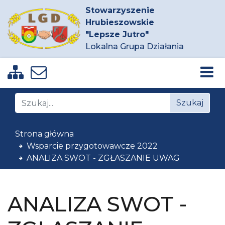
Stowarzyszenie
Hrubieszowskie
"Lepsze Jutro"
Lokalna Grupa Działania
Zobacz mapę strony
Napisz do nas
Znajdź na stronie
Szukaj
Strona główna
Wsparcie przygotowawcze 2022
ANALIZA SWOT - ZGŁASZANIE UWAG
ANALIZA SWOT -