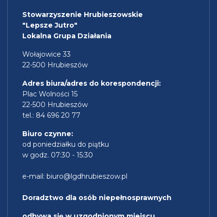
Stowarzyszenie Hrubieszowskie
"Lepsze Jutro"
Lokalna Grupa Działania
Wołajowice 33
22-500 Hrubieszów
Adres biura/adres do korespondencji:
Plac Wolności 15
22-500 Hrubieszów
tel.: 84 696 20 77
Biuro czynne:
od poniedziałku do piątku
w godz. 07:30 - 15:30
e-mail:
biuro@lgdhrubieszow.pl
Doradztwo dla osób niepełnosprawnych
odbywa się w uzgodnionym miejscu,