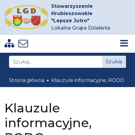
Stowarzyszenie
Hrubieszowskie
"Lepsze Jutro"
Lokalna Grupa Działania
Zobacz mapę strony
Napisz do nas
Znajdź na stronie
Szukaj
Strona główna
Klauzule informacyjne, RODO
Klauzule
informacyjne,