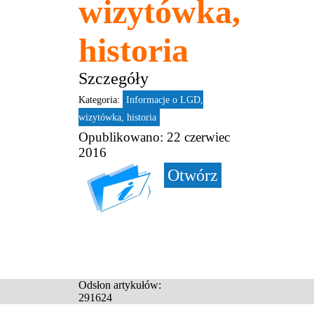
wizytówka,
historia
Szczegóły
Kategoria:
Informacje o LGD,
wizytówka, historia
Opublikowano: 22 czerwiec
2016
Otwórz
Odsłon artykułów:
291624