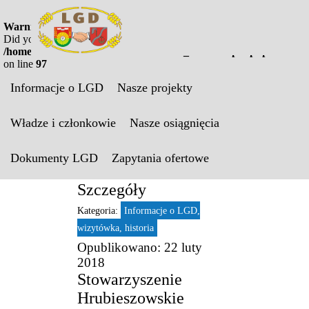
Warning
: "continue" targeting switch is equivalent to "break".
Did you mean to use "continue 2"? in
/home/virtualki/125738/1/modules/mod_menu/helper.php
on line
97
Jesteś tutaj:
Strona Główna
>
o
Informacje o LGD
Nasze projekty
LGD
>
Informacje o LGD,
wizytówka, historia
Władze i członkowie
Nasze osiągnięcia
O LGD
Dokumenty LGD
Zapytania ofertowe
Szczegóły
Kategoria:
Informacje o LGD,
wizytówka, historia
Opublikowano: 22 luty
2018
Stowarzyszenie
Hrubieszowskie